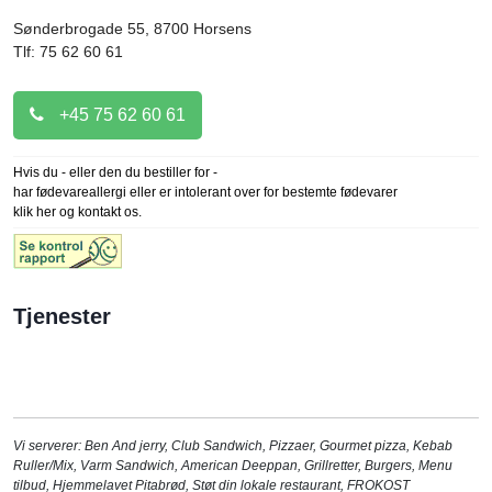
Sønderbrogade 55, 8700
Horsens
Tlf: 75 62 60 61
+45 75 62 60 61
Hvis du - eller den du bestiller for -
har fødevareallergi eller er intolerant over for bestemte fødevarer
klik her og kontakt os.
Tjenester
Vi serverer:
Ben And jerry
,
Club Sandwich
,
Pizzaer
,
Gourmet pizza
,
Kebab
Ruller/Mix
,
Varm Sandwich
,
American Deeppan
,
Grillretter
,
Burgers
,
Menu
tilbud
,
Hjemmelavet Pitabrød
,
Støt din lokale restaurant
,
FROKOST